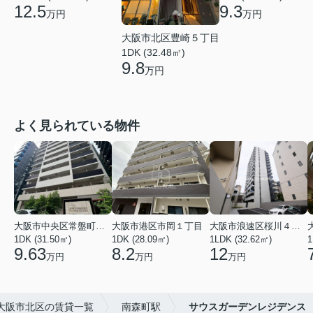
12.5
9.3
万円
万円
大阪市北区豊崎５丁目
1DK (32.48㎡)
9.8
万円
よく見られている物件
大阪市中央区常盤町２丁目
大阪市港区市岡１丁目
大阪市浪速区桜川４丁目
1DK (31.50㎡)
1DK (28.09㎡)
1LDK (32.62㎡)
1
9.63
8.2
12
万円
万円
万円
大阪市北区の賃貸一覧
南森町駅
サウスガーデンレジデンス