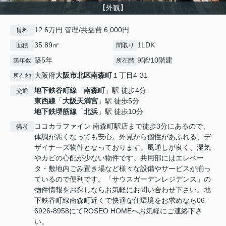
【外観】
12.6万円 管理/共益費 6,000円
賃料
35.89㎡
1LDK
面積
間取り
築5年
9階/10階建
築年数
所在階
大阪府
大阪市北区
南森町
１丁目4-31
所在地
地下鉄谷町線
「
南森町
」駅 徒歩4分
交通
東西線
「
大阪天満宮
」駅 徒歩5分
地下鉄堺筋線
「
北浜
」駅 徒歩10分
ココカラファイン 南森町駅店まで徒歩3分にあるので、
備考
体調が悪くなっても安心。外見から個性があふれる、デ
ザイナーズ物件となっております。風通しが良く、湿気
やカビの心配が少ない物件です。共用部にはエレベー
タ・敷地内ごみ置き場など様々な設備やサービスが揃っ
ているので便利です。「サウスガーデンレジデンス」の
物件情報をお探しならお気軽にお問い合わせ下さい。地
下鉄谷町線南森町近くで快適な住環境をお求めなら06-
6926-8958にてROSEO HOMEへお気軽にご連絡下さ
い。