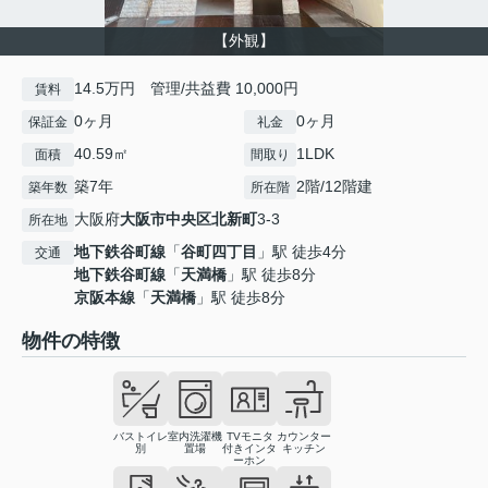
【外観】
14.5万円 管理/共益費 10,000円
賃料
0ヶ月
0ヶ月
保証金
礼金
40.59㎡
1LDK
面積
間取り
築7年
2階/12階建
築年数
所在階
大阪府
大阪市中央区
北新町
3-3
所在地
地下鉄谷町線
「
谷町四丁目
」駅 徒歩4分
交通
地下鉄谷町線
「
天満橋
」駅 徒歩8分
京阪本線
「
天満橋
」駅 徒歩8分
物件の特徴
バストイレ
室内洗濯機
TVモニタ
カウンター
別
置場
付きインタ
キッチン
ーホン