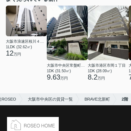
大阪市浪速区桜川４丁目
1LDK (32.62㎡)
12
万円
大阪市中央区常盤町２丁目
大阪市港区市岡１丁目
1DK (31.50㎡)
1DK (28.09㎡)
1
9.63
8.2
万円
万円
ROSEO
大阪市中央区の賃貸一覧
BRAVE北新町
2階