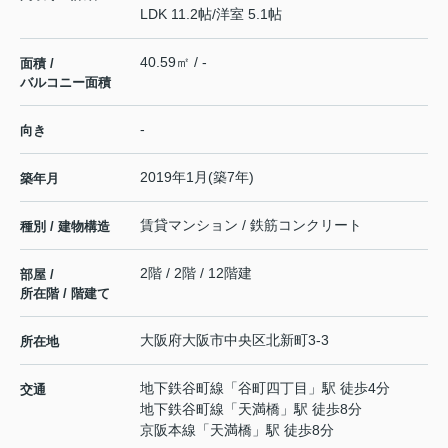
LDK 11.2帖
/
洋室 5.1帖
40.59㎡ / -
面積 /
バルコニー面積
-
向き
2019年1月(築7年)
築年月
賃貸マンション / 鉄筋コンクリート
種別 / 建物構造
2階 / 2階 / 12階建
部屋 /
所在階 / 階建て
大阪府
大阪市中央区
北新町
3-3
所在地
地下鉄谷町線
「
谷町四丁目
」駅 徒歩4分
交通
地下鉄谷町線
「
天満橋
」駅 徒歩8分
京阪本線
「
天満橋
」駅 徒歩8分