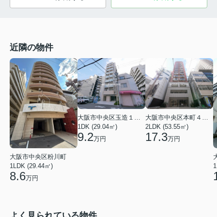
近隣の物件
大阪市中央区玉造１丁目
大阪市中央区本町４丁目
1DK (29.04㎡)
2LDK (53.55㎡)
9.2
17.3
万円
万円
大阪市中央区粉川町
1LDK (29.44㎡)
1
8.6
万円
よく見られている物件