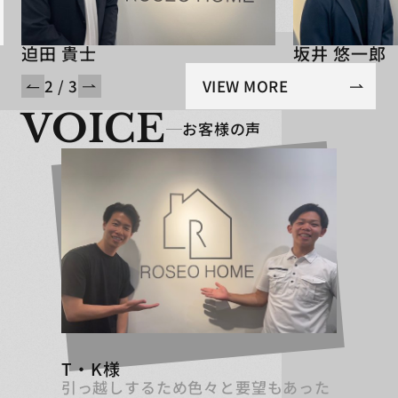
迫田 貴士
坂井 悠一郎
2 / 3
VIEW MORE
VOICE
お客様の声
T・K様
引っ越しするため色々と要望もあった