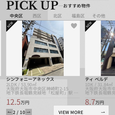
PICK UP
おすすめ物件
中央区
西区
北区
福島区
その他
NEW
NEW
シンフォニーアネックス
ティ ベルデ
2LDK / 53.90㎡
1DK / 31.84㎡
大阪府大阪市中央区神崎町2-15
大阪府大阪市中
地下鉄長堀鶴見緑地「松屋町」駅 徒歩3分
12.5
8.7
万円
万円
2 / 10
VIEW MORE