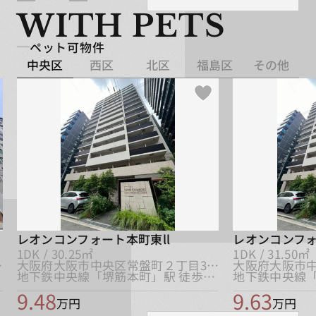
WITH PETS
ペット可物件
中央区
西区
北区
福島区
その他
レオンコンフォート本町東ll
レオンコンフォ
1DK / 30.25㎡
1DK / 31.50㎡
1-11
大阪府大阪市中央区常盤町２丁目3-22
地下鉄中央線「堺筋本町」駅 徒歩5分
9.48
9.63
万円
万円