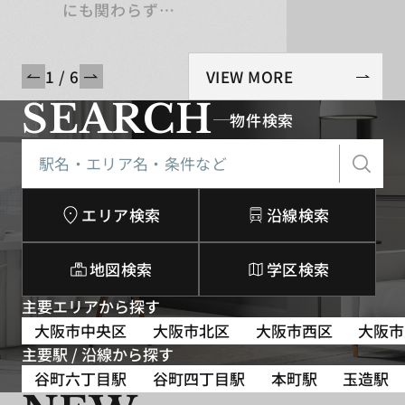
にも関わらず
嫌な顔ひとつせずとても親身になって
お話を聞いていただけました。良いお
部屋にも入居できてとても満足のいく
1 / 6
VIEW MORE
お部屋探しになりました！
SEARCH
物件検索
次回、引っ越しする際にもお願いした
いと思います！
ありがとうございました！
エリア検索
沿線検索
地図検索
学区検索
主要エリアから探す
大阪市中央区
大阪市北区
大阪市西区
大阪市
主要駅 / 沿線から探す
谷町六丁目駅
谷町四丁目駅
本町駅
玉造駅