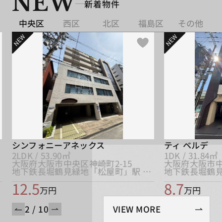
NEW
新着物件
中央区
西区
北区
福島区
その他
NEW
NEW
シンフォニーアネックス
ティ ベルデ
2LDK / 53.90㎡
1DK / 31.84㎡
大阪府大阪市中央区神崎町2-15
大阪府大阪市中
地下鉄長堀鶴見緑地「松屋町」駅 徒歩3分
12.5
8.7
万円
万円
2 / 10
VIEW MORE