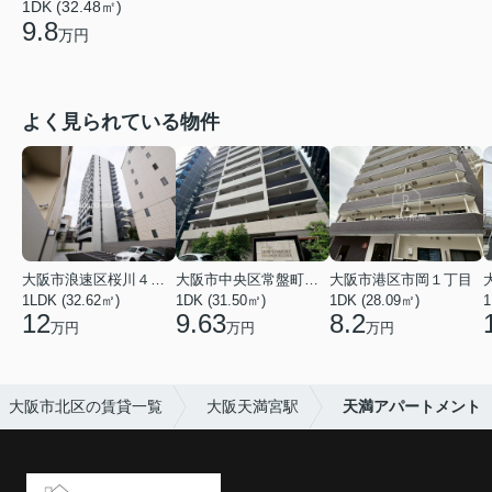
1DK (32.48㎡)
9.8
万円
よく見られている物件
大阪市浪速区桜川４丁目
大阪市中央区常盤町２丁目
大阪市港区市岡１丁目
1LDK (32.62㎡)
1DK (31.50㎡)
1DK (28.09㎡)
1
12
9.63
8.2
万円
万円
万円
大阪市北区の賃貸一覧
大阪天満宮駅
天満アパートメント