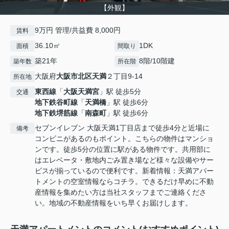
【外観】
9万円 管理/共益費 8,000円
賃料
36.10㎡
1DK
面積
間取り
築21年
8階/10階建
築年数
所在階
大阪府
大阪市北区
天満
２丁目9-14
所在地
東西線
「
大阪天満宮
」駅 徒歩5分
交通
地下鉄谷町線
「
天満橋
」駅 徒歩6分
地下鉄堺筋線
「
南森町
」駅 徒歩6分
セブンイレブン 大阪天満1丁目店まで徒歩4分と近場に
備考
コンビニがあるのもポイント。こちらの物件はマンショ
ンです。徒歩5分の位置に駅がある物件です。共用部に
はエレベータ・敷地内ごみ置き場など様々な設備やサー
ビスが揃っているので便利です。新着情報：天満アパー
トメントの空室情報ならコチラ。できるだけ早めに不動
産情報を集めたい方は当社スタッフまでご連絡くださ
い。地域の不動産情報をいち早くお届けします。