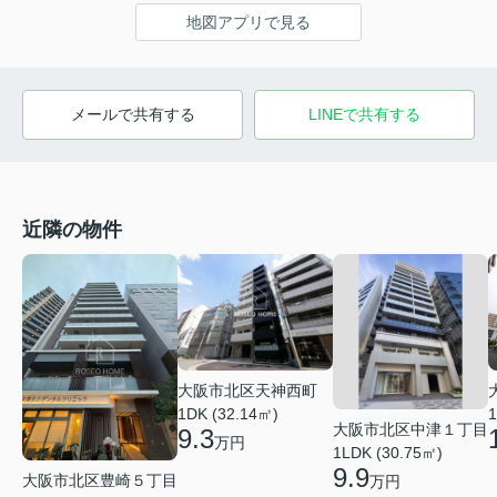
地図アプリで見る
メールで共有する
LINEで共有する
近隣の物件
大阪市北区天神西町
1DK (32.14㎡)
1
大阪市北区中津１丁目
9.3
万円
1LDK (30.75㎡)
9.9
大阪市北区豊崎５丁目
万円