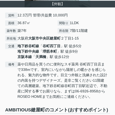
【外観】
12.3万円 管理/共益費 10,000円
賃料
36.87㎡
1LDK
面積
間取り
築7年
7階/11階建
築年数
所在階
大阪府
大阪市中央区
鎗屋町
２丁目1-15
所在地
地下鉄谷町線
「
谷町四丁目
」駅 徒歩5分
交通
地下鉄中央線
「
堺筋本町
」駅 徒歩9分
京阪本線
「
天満橋
」駅 徒歩12分
薬や日用品を買うのに便利なスギ薬局 谷町四丁目店ま
備考
で338mです。室内にいながら陽射しの暖かさを感じら
れる、魅力的な物件です。目立つ外観と洗練された設計
の内装を持つデザイナーズ。是非ご覧ください11階建
ての高層建築。地下鉄谷町線谷町四丁目駅近辺で、不動
産に関する事でお困りなら、まずは06-6926-8958から
ROSEO HOMEまでお気軽にご連絡ください。
AMBITIOUS鎗屋町のコメント(おすすめポイント)