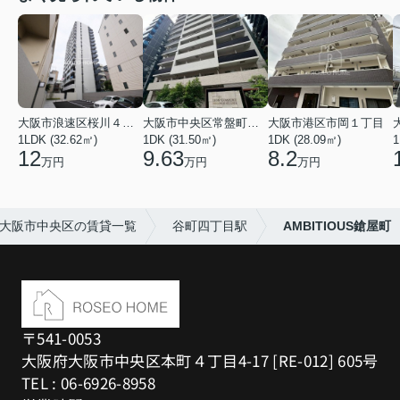
大阪市浪速区桜川４丁目
大阪市中央区常盤町２丁目
大阪市港区市岡１丁目
1LDK (32.62㎡)
1DK (31.50㎡)
1DK (28.09㎡)
1
12
9.63
8.2
万円
万円
万円
大阪市中央区の賃貸一覧
谷町四丁目駅
AMBITIOUS鎗屋町
〒541-0053
大阪府大阪市中央区本町４丁目4-17 [RE-012] 605号
TEL : 06-6926-8958