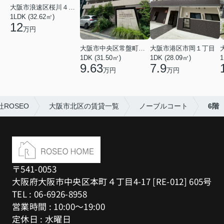
大阪市浪速区桜川４丁目
1LDK (32.62㎡)
12
万円
大阪市中央区常盤町２丁目
大阪市港区市岡１丁目
1DK (31.50㎡)
1DK (28.09㎡)
1
9.63
7.9
万円
万円
ROSEO
大阪市北区の賃貸一覧
ノーブルコート
6階
〒541-0053
大阪府大阪市中央区本町４丁目4-17 [RE-012] 605号
TEL : 06-6926-8958
営業時間 : 10:00～19:00
定休日 : 水曜日