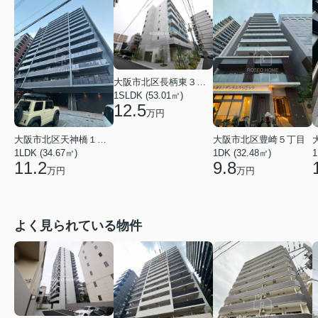
大阪市北区長柄東３丁目
1SLDK (53.01㎡)
12.5
万円
大阪市北区天神橋１丁目
大阪市北区豊崎５丁目
1LDK (34.67㎡)
1DK (32.48㎡)
1
11.2
9.8
万円
万円
よく見られている物件