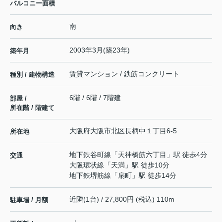
バルコニー面積
南
向き
2003年3月(築23年)
築年月
賃貸マンション / 鉄筋コンクリート
種別 / 建物構造
6階 / 6階 / 7階建
部屋 /
所在階 / 階建て
大阪府
大阪市北区
長柄中
１丁目6-5
所在地
地下鉄谷町線
「
天神橋筋六丁目
」駅 徒歩4分
交通
大阪環状線
「
天満
」駅 徒歩10分
地下鉄堺筋線
「
扇町
」駅 徒歩14分
近隣(1台) / 27,800円 (税込) 110m
駐車場 / 月額