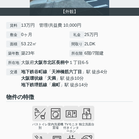
【外観】
13万円 管理/共益費 10,000円
賃料
0ヶ月
25万円
敷金
礼金
53.22㎡
2LDK
面積
間取り
築23年
6階/7階建
築年数
所在階
大阪府
大阪市北区
長柄中
１丁目6-5
所在地
地下鉄谷町線
「
天神橋筋六丁目
」駅 徒歩4分
交通
大阪環状線
「
天満
」駅 徒歩10分
地下鉄堺筋線
「
扇町
」駅 徒歩14分
物件の特徴
バストイレ
室内洗濯機
TVモニタ
独立洗面台
別
置場
付きインタ
ーホン