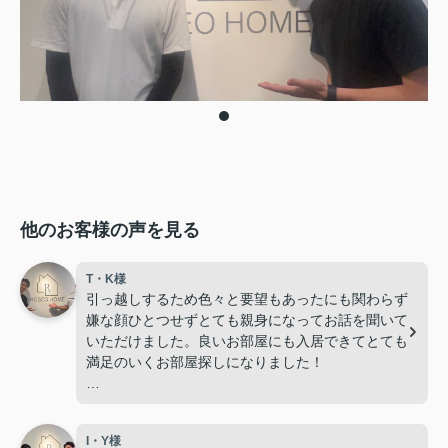
他のお客様の声を見る
T・K様
引っ越しするため色々と要望もあったにも関わらず
嫌な顔ひとつせずとても親身になってお話を聞いて
いただけました。良いお部屋にも入居できてとても
満足のいくお部屋探しになりました！
次回、引っ越しする際にもお願いしたいと思いま
す！
I・Y様
ありがとうございました！