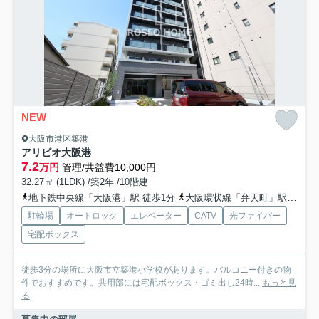
NEW
大阪市港区築港
アリビオ大阪港
7.2
万円
管理/共益費10,000円
32.27㎡ (1LDK) /築2年 /10階建
地下鉄中央線「大阪港」駅 徒歩1分
大阪環状線「弁天町」駅 徒歩39分
駐輪場
オートロック
エレベーター
CATV
光ファイバー
宅配ボックス
徒歩3分の場所に大阪市立築港小学校があります。バルコニー付きの物
件でおすすめです。共用部には宅配ボックス・ゴミ出し24時...
もっと見
る