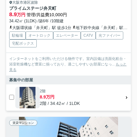
大阪市港区波除
プライムステージ弁天町
8.9
万円
管理/共益費10,000円
34.42㎡ (1LDK) /築6年 /10階建
大阪環状線「弁天町」駅 徒歩1分
地下鉄中央線「弁天町」駅 徒歩1分
駐輪場
オートロック
エレベーター
CATV
光ファイバー
宅配ボックス
インターネットをご利用いただける物件です。室内設備は洗面化粧台・
浴室乾燥機など豊富に揃っており、過ごしやすいお部屋になっ...
もっと
見る
募集中の部屋
2階
8.9万円
2階 / 34.42㎡ / 1LDK
賃貸マンション