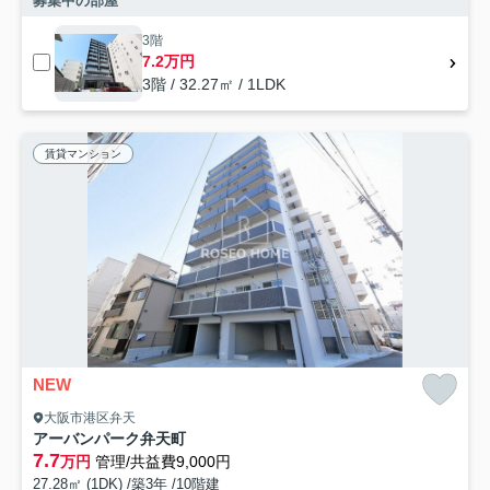
募集中の部屋
3階
7.2万円
3階 / 32.27㎡ / 1LDK
賃貸マンション
NEW
大阪市港区弁天
アーバンパーク弁天町
7.7
万円
管理/共益費9,000円
27.28㎡ (1DK) /築3年 /10階建