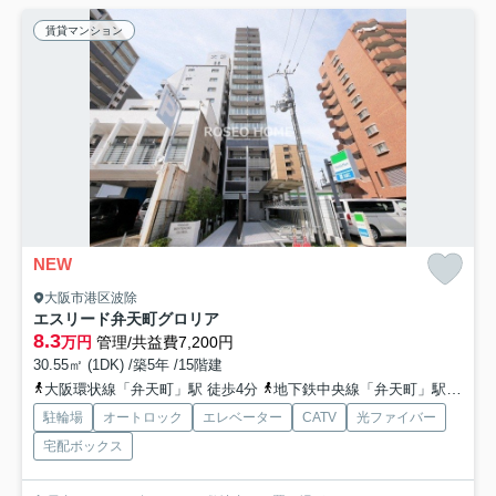
賃貸マンション
NEW
大阪市港区波除
エスリード弁天町グロリア
8.3
万円
管理/共益費7,200円
30.55㎡ (1DK) /築5年 /15階建
大阪環状線「弁天町」駅 徒歩4分
地下鉄中央線「弁天町」駅 徒歩4分
駐輪場
オートロック
エレベーター
CATV
光ファイバー
宅配ボックス