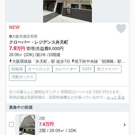
NEW
大阪市港区市岡
クローバー・レジデンス弁天町
7.9
万円
管理/共益費8,000円
28.09㎡ (1DK) /築1年 /10階建
大阪環状線「弁天町」駅 徒歩7分
地下鉄中央線「朝潮橋」駅 徒歩17分
駐輪場
オートロック
エレベーター
CATV
光ファイバー
宅配ボックス
日々の暮らしに便利なサンディ 市岡店(スーパー)まで3分で行けます。
室内設備は洗面所独立・浴室乾燥機などが揃っているので...
もっと見る
募集中の部屋
2階
7.9万円
2階 / 28.09㎡ / 1DK