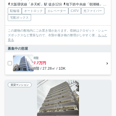
大阪環状線「弁天町」駅 徒歩12分
地下鉄中央線「朝潮橋」駅 徒歩13分
駐輪場
オートロック
エレベーター
CATV
光ファイバー
宅配ボックス
この建物の敷地内にごみ置き場があります。収納はクロゼット・シュー
ズボックスなど豊富なので、衣類や履き物の整理がしやすく便...
もっと
見る
募集中の部屋
8階
7.7万円
8階 / 27.28㎡ / 1DK
賃貸マンション