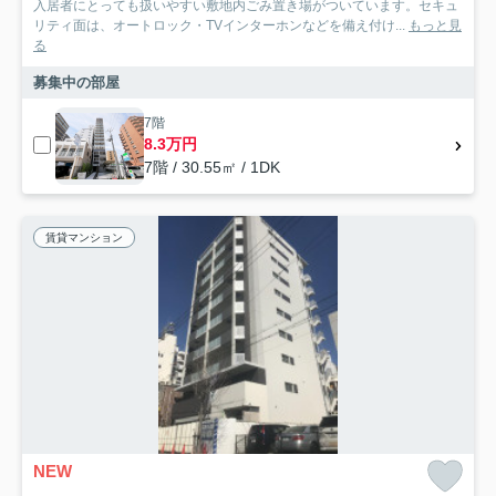
入居者にとっても扱いやすい敷地内ごみ置き場がついています。セキュ
リティ面は、オートロック・TVインターホンなどを備え付け...
もっと見
る
募集中の部屋
7階
8.3万円
7階 / 30.55㎡ / 1DK
賃貸マンション
NEW