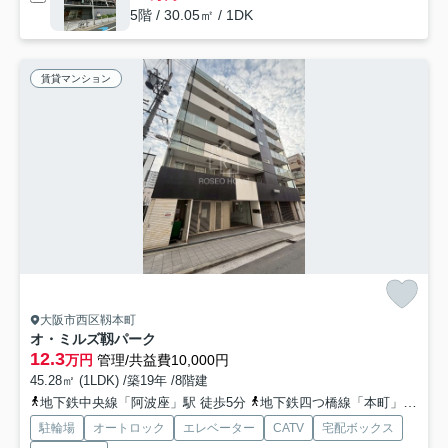
5階 / 30.05㎡ / 1DK
賃貸マンション
大阪市西区靱本町
オ・ミルズ靱パーク
12.3
万円
管理/共益費10,000円
45.28㎡ (1LDK) /築19年 /8階建
地下鉄中央線「阿波座」駅 徒歩5分
地下鉄四つ橋線「本町」駅 徒歩12分
駐輪場
オートロック
エレベーター
CATV
宅配ボックス