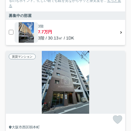
るのもポイント。忙しい朝でも鏡を見ながらサッと身支度を...
もっと見
る
募集中の部屋
3階
7.7万円
3階 / 30.13㎡ / 1DK
賃貸マンション
大阪市西区靱本町