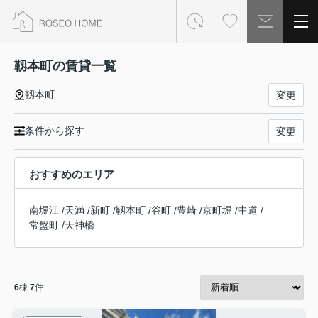
靱本町の賃貸一覧
靱本町
変更
条件から探す
変更
おすすめのエリア
南堀江
/
天満
/
新町
/
靱本町
/
谷町
/
豊崎
/
京町堀
/
中道
/
常盤町
/
天神橋
6
棟
7
件