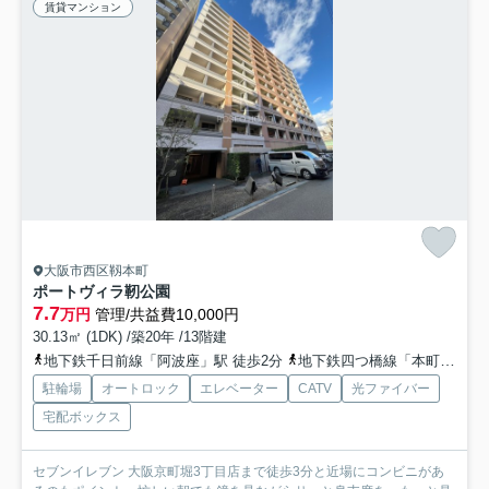
賃貸マンション
大阪市西区靱本町
ポートヴィラ靭公園
7.7
万円
管理/共益費10,000円
30.13㎡ (1DK) /築20年 /13階建
地下鉄千日前線「阿波座」駅 徒歩2分
地下鉄四つ橋線「本町」駅 徒歩13分
駐輪場
オートロック
エレベーター
CATV
光ファイバー
宅配ボックス
セブンイレブン 大阪京町堀3丁目店まで徒歩3分と近場にコンビニがあ