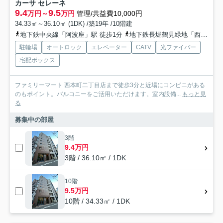
カーサ セレーネ
9.4
9.5
万円～
万円
管理/共益費10,000円
34.33㎡～36.10㎡ (1DK) /築19年 /10階建
地下鉄中央線「阿波座」駅 徒歩1分
地下鉄長堀鶴見緑地「西長堀」駅 徒歩12分
駐輪場
オートロック
エレベーター
CATV
光ファイバー
宅配ボックス
ファミリーマート 西本町二丁目店まで徒歩3分と近場にコンビニがある
のもポイント。バルコニーをご活用いただけます。室内設備...
もっと見
る
募集中の部屋
3階
9.4万円
3階 / 36.10㎡ / 1DK
10階
9.5万円
10階 / 34.33㎡ / 1DK