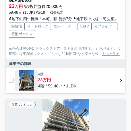
GLASHAUS
23
万円
管理/共益費20,000円
59.48㎡ (1LDK) /築18年 /14階建
地下鉄四つ橋線「本町」駅 徒歩7分
地下鉄中央線「阿波座」駅 徒歩5分
駐輪場
オートロック
エレベーター
CATV
光ファイバー
宅配ボックス
家から徒歩6分にドラッグストア「スギ薬局 西本町店」があります。共
用部には宅配ボックス・ゴミ出し24時間OKなど様々な設...
もっと見る
募集中の部屋
4階
23万円
4階 / 59.48㎡ / 1LDK
賃貸マンション