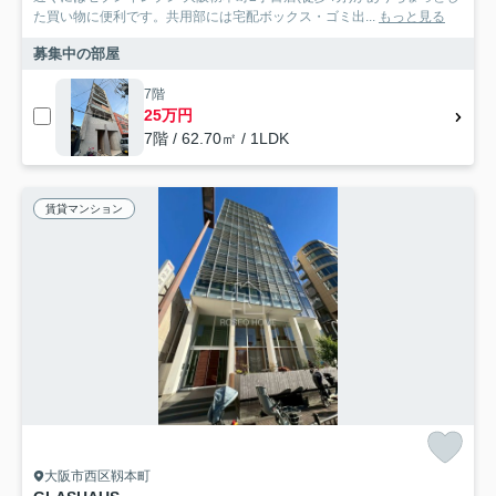
た買い物に便利です。共用部には宅配ボックス・ゴミ出...
もっと見る
募集中の部屋
7階
25万円
7階 / 62.70㎡ / 1LDK
賃貸マンション
大阪市西区靱本町