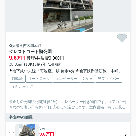
大阪市西区靱本町
クレストコート靭公園
9.6
万円
管理/共益費9,000円
30.05㎡ (1DK) /築7年 /14階建
地下鉄中央線「阿波座」駅 徒歩4分
地下鉄御堂筋線「本町」駅 徒歩7分
駐輪場
オートロック
エレベーター
CATV
光ファイバー
宅配ボックス
最寄りの公園靱公園(徒歩4分)。エレベーター付き物件です。エアコン付
きなので暑い日も寒い日も安心して過ごせます。室内設備...
もっと見る
募集中の部屋
5階
9.6万円