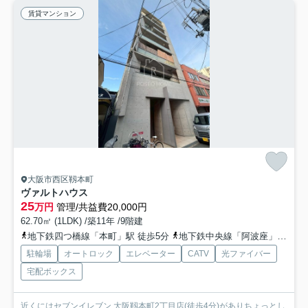
賃貸マンション
大阪市西区靱本町
ヴァルトハウス
25
万円
管理/共益費20,000円
62.70㎡ (1LDK) /築11年 /9階建
地下鉄四つ橋線「本町」駅 徒歩5分
地下鉄中央線「阿波座」駅 徒歩10分
駐輪場
オートロック
エレベーター
CATV
光ファイバー
宅配ボックス
近くにはセブンイレブン 大阪靱本町2丁目店(徒歩4分)がありちょっとし