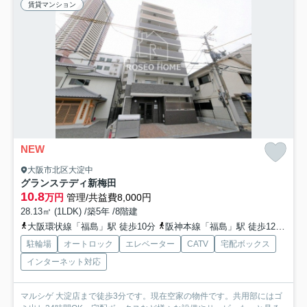
賃貸マンション
NEW
大阪市北区大淀中
グランステディ新梅田
10.8
万円
管理/共益費8,000円
28.13㎡ (1LDK) /築5年 /8階建
大阪環状線「福島」駅 徒歩10分
阪神本線「福島」駅 徒歩12分
東
駐輪場
オートロック
エレベーター
CATV
宅配ボックス
インターネット対応
マルシゲ 大淀店まで徒歩3分です。現在空家の物件です。共用部にはゴ