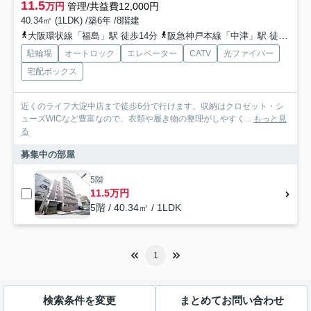
11.5
万円
管理/共益費12,000円
40.34㎡ (1LDK) /築6年 /8階建
大阪環状線「福島」駅 徒歩14分
阪急神戸本線「中津」駅 徒歩15分
駐輪場
オートロック
エレベーター
CATV
光ファイバー
宅配ボックス
近くのライフ大淀中店まで徒歩6分で行けます。収納はクロゼット・シ
ューズWICなど豊富なので、衣類や履き物の整理がしやすく...
もっと見
る
募集中の部屋
5階
11.5万円
5階 / 40.34㎡ / 1LDK
1
検索条件を変更
まとめてお問い合わせ