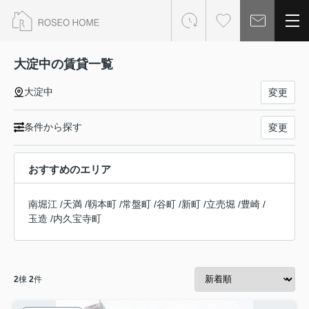
大淀中の賃貸一覧
大淀中
変更
条件から探す
変更
おすすめのエリア
南堀江
/
天満
/
靱本町
/
常盤町
/
谷町
/
新町
/
立売堀
/
豊崎
/
玉造
/
内久宝寺町
2
棟
2
件