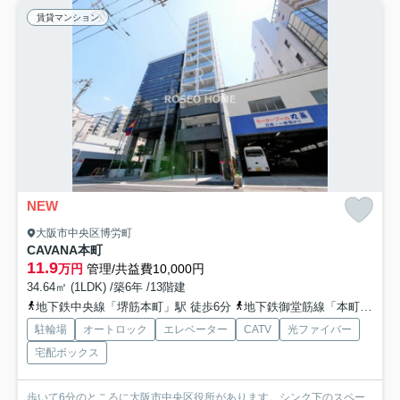
賃貸マンション
NEW
大阪市中央区博労町
CAVANA本町
11.9
万円
管理/共益費10,000円
34.64㎡ (1LDK) /築6年 /13階建
地下鉄中央線「堺筋本町」駅 徒歩6分
地下鉄御堂筋線「本町」駅 徒歩14分
駐輪場
オートロック
エレベーター
CATV
光ファイバー
宅配ボックス
歩いて6分のところに大阪市中央区役所があります。シンク下のスペー