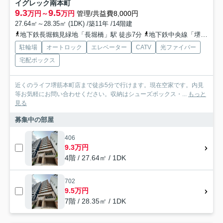
イグレック南本町
9.3
9.5
万円～
万円
管理/共益費8,000円
27.64㎡～28.35㎡ (1DK) /築11年 /14階建
地下鉄長堀鶴見緑地「長堀橋」駅 徒歩7分
地下鉄中央線「堺筋本町」駅 徒歩7分
駐輪場
オートロック
エレベーター
CATV
光ファイバー
宅配ボックス
近くのライフ堺筋本町店まで徒歩5分で行けます。現在空家です。内見
等お気軽にお問い合わせください。収納はシューズボックス・...
もっと
見る
募集中の部屋
406
9.3万円
4階 / 27.64㎡ / 1DK
702
9.5万円
7階 / 28.35㎡ / 1DK