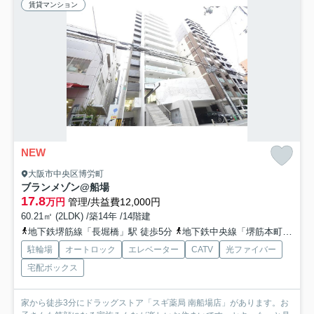
賃貸マンション
NEW
大阪市中央区博労町
ブランメゾン@船場
17.8
万円
管理/共益費12,000円
60.21㎡ (2LDK) /築14年 /14階建
地下鉄堺筋線「長堀橋」駅 徒歩5分
地下鉄中央線「堺筋本町」駅 徒歩6分
駐輪場
オートロック
エレベーター
CATV
光ファイバー
宅配ボックス
家から徒歩3分にドラッグストア「スギ薬局 南船場店」があります。お