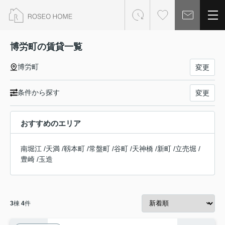
博労町の賃貸一覧
博労町
変更
条件から探す
変更
おすすめのエリア
南堀江
/
天満
/
靱本町
/
常盤町
/
谷町
/
天神橋
/
新町
/
立売堀
/
豊崎
/
玉造
3
棟
4
件