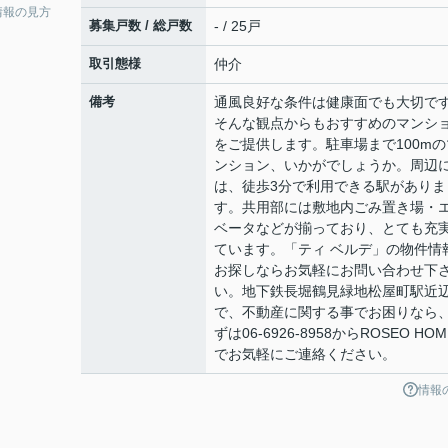
情報の見方
募集戸数 / 総戸数
- / 25戸
取引態様
仲介
備考
通風良好な条件は健康面でも大切で
そんな観点からもおすすめのマンシ
をご提供します。駐車場まで100mの
ンション、いかがでしょうか。周辺
は、徒歩3分で利用できる駅がありま
す。共用部には敷地内ごみ置き場・
ベータなどが揃っており、とても充
ています。「ティ ベルデ」の物件情
お探しならお気軽にお問い合わせ下
い。地下鉄長堀鶴見緑地松屋町駅近
で、不動産に関する事でお困りなら
ずは06-6926-8958からROSEO HO
でお気軽にご連絡ください。
情報