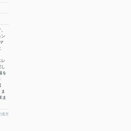
す。
ョン
マ
に
エレ
実し
報を
さ
辺
、ま
MEま
の見方