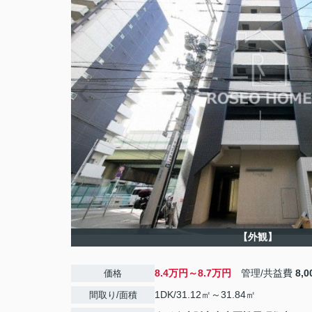
【外観】
8.4万円～8.7万円
管理/共益費
8,
価格
1DK/31.12㎡～31.84㎡
間取り/面積