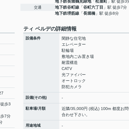
地下鉄長堀鶴見緑地
「
松屋町
」駅 徒歩3
地下鉄谷町線
「
谷町六丁目
」駅 徒歩7分
交通
地下鉄堺筋線
「
長堀橋
」駅 徒歩8分
ティ ベルデの詳細情報
設備条件
閑静な住宅地
エレベーター
駐輪場
敷地内ごみ置き場
耐震構造
CATV
光ファイバー
オートロック
防犯カメラ
27
設備(その他)
-
 徒歩3
駐車場/月額
近隣/35,000円 (税込) 100m 都度お
合わせ下さい。
徒歩7分
分
用途地域
-