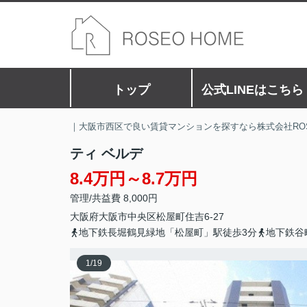
トップ
公式LINEはこちら
｜大阪市西区で良い賃貸マンションを探すなら株式会社RO
ティ ベルデ
8.4万円～8.7万円
管理/共益費 8,000円
大阪府
大阪市中央区
松屋町住吉
6-27
地下鉄長堀鶴見緑地「松屋町」駅徒歩3分
地下鉄谷
1
/
19