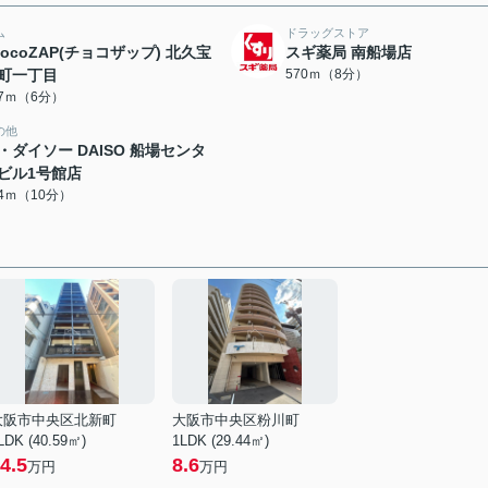
ム
ドラッグストア
hocoZAP(チョコザップ) 北久宝
スギ薬局 南船場店
町一丁目
570ｍ（8分）
77ｍ（6分）
の他
・ダイソー DAISO 船場センタ
ビル1号館店
84ｍ（10分）
大阪市中央区北新町
大阪市中央区粉川町
LDK (40.59㎡)
1LDK (29.44㎡)
4.5
8.6
万円
万円