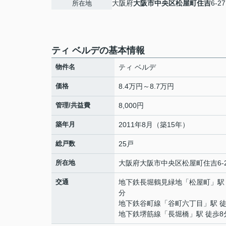
大阪府
大阪市中央区
松屋町住吉
6-27
所在地
ティ ベルデの基本情報
物件名
ティ ベルデ
価格
8.4万円～8.7万円
管理/共益費
8,000円
築年月
2011年8月（築15年）
総戸数
25戸
所在地
大阪府
大阪市中央区
松屋町住吉
6-
交通
地下鉄長堀鶴見緑地
「
松屋町
」駅
分
地下鉄谷町線
「
谷町六丁目
」駅 
地下鉄堺筋線
「
長堀橋
」駅 徒歩8