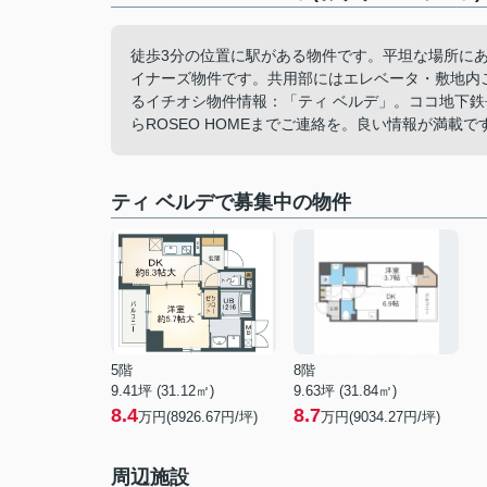
徒歩3分の位置に駅がある物件です。平坦な場所に
イナーズ物件です。共用部にはエレベータ・敷地内
るイチオシ物件情報：「ティ ベルデ」。ココ地下鉄長堀
らROSEO HOMEまでご連絡を。良い情報が満載で
ティ ベルデで募集中の物件
5階
8階
9.41坪 (31.12㎡)
9.63坪 (31.84㎡)
8.4
8.7
万円(8926.67円/坪)
万円(9034.27円/坪)
周辺施設