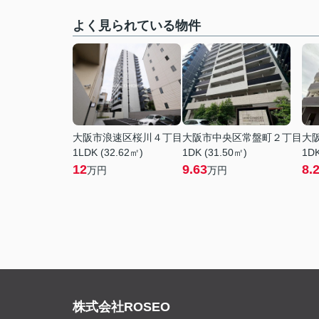
よく見られている物件
大阪市浪速区桜川４丁目
大阪市中央区常盤町２丁目
大
1LDK (32.62㎡)
1DK (31.50㎡)
1DK
12
9.63
8.
万円
万円
株式会社ROSEO