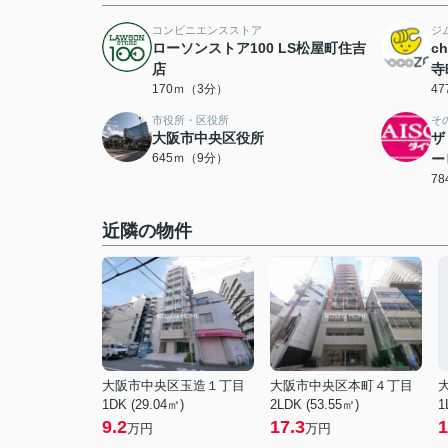
コンビニエンスストア
ジ
ローソンストア100 LS松屋町住吉
c
店
寺
170ｍ（3分）
4
市役所・区役所
そ
大阪市中央区役所
ザ
645ｍ（9分）
ー
7
近隣の物件
大阪市中央区玉造１丁目
大阪市中央区本町４丁目
1DK (29.04㎡)
2LDK (53.55㎡)
1
9.2
17.3
1
万円
万円