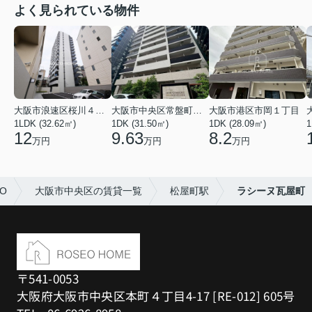
よく見られている物件
大阪市浪速区桜川４丁目
大阪市中央区常盤町２丁目
大阪市港区市岡１丁目
1LDK (32.62㎡)
1DK (31.50㎡)
1DK (28.09㎡)
1
12
9.63
8.2
万円
万円
万円
O
大阪市中央区の賃貸一覧
松屋町駅
ラシーヌ瓦屋町
〒541-0053
大阪府大阪市中央区本町４丁目4-17 [RE-012] 605号