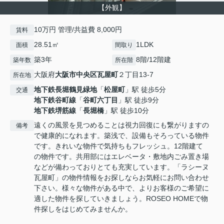
【外観】
10万円 管理/共益費 8,000円
賃料
28.51㎡
1LDK
面積
間取り
築3年
8階/12階建
築年数
所在階
大阪府
大阪市中央区
瓦屋町
２丁目13-7
所在地
地下鉄長堀鶴見緑地
「
松屋町
」駅 徒歩5分
交通
地下鉄谷町線
「
谷町六丁目
」駅 徒歩9分
地下鉄堺筋線
「
長堀橋
」駅 徒歩10分
遠くの風景を見つめることは視力回復にも繋がりますの
備考
で健康的になれます。築浅で、設備もそろっている物件
です。きれいな物件で気持ちもフレッシュ。12階建て
の物件です。共用部にはエレベータ・敷地内ごみ置き場
などが備わっておりとても充実しています。「ラシーヌ
瓦屋町」の物件情報をお探しならお気軽にお問い合わせ
下さい。様々な物件がある中で、よりお客様のご希望に
適した物件を探していきましょう。ROSEO HOMEで物
件探しをはじめてみませんか。