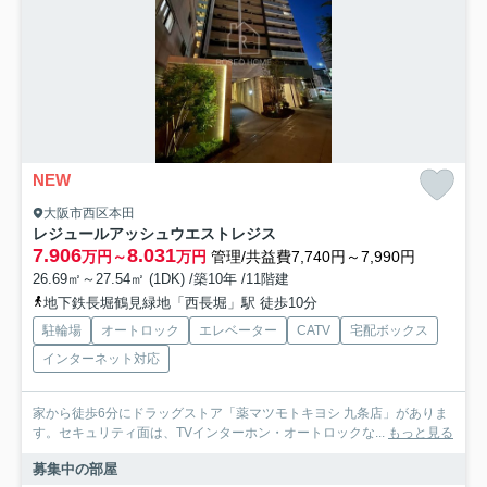
NEW
大阪市西区本田
レジュールアッシュウエストレジス
7.906
8.031
万円～
万円
管理/共益費7,740円～7,990円
26.69㎡～27.54㎡ (1DK) /築10年 /11階建
地下鉄長堀鶴見緑地「西長堀」駅 徒歩10分
駐輪場
オートロック
エレベーター
CATV
宅配ボックス
インターネット対応
家から徒歩6分にドラッグストア「薬マツモトキヨシ 九条店」がありま
す。セキュリティ面は、TVインターホン・オートロックな...
もっと見る
募集中の部屋