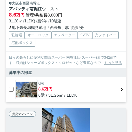
大阪市西区南堀江
アバンティ南堀江ウエスト
8.6
万円
管理/共益費8,000円
31.26㎡ (1LDK) /築9年 /10階建
地下鉄長堀鶴見緑地「西長堀」駅 徒歩7分
駐輪場
オートロック
エレベーター
CATV
光ファイバー
宅配ボックス
日々の暮らしに便利な関西スーパー 南堀江店(スーパー)まで342mで
す。収納はシューズボックス・クロゼットなど豊富なので...
もっと見る
募集中の部屋
6階
8.6万円
6階 / 31.26㎡ / 1LDK
賃貸マンション