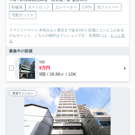
駐輪場
オートロック
エレベーター
CATV
光ファイバー
宅配ボックス
ファミリーマート 本田みなと通店まで徒歩3分と近場にコンビニがある
のもポイント。こちらの物件はマンションです。共用部には...
もっと見
る
募集中の部屋
9階
9万円
9階 / 28.88㎡ / 1DK
賃貸マンション