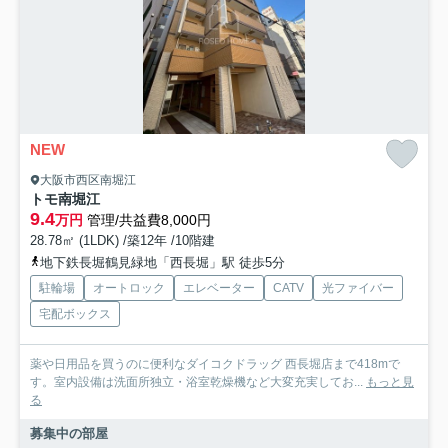
NEW
大阪市西区南堀江
トモ南堀江
9.4
万円
管理/共益費8,000円
28.78㎡ (1LDK) /築12年 /10階建
地下鉄長堀鶴見緑地「西長堀」駅 徒歩5分
駐輪場
オートロック
エレベーター
CATV
光ファイバー
宅配ボックス
薬や日用品を買うのに便利なダイコクドラッグ 西長堀店まで418mで
す。室内設備は洗面所独立・浴室乾燥機など大変充実してお...
もっと見
る
募集中の部屋