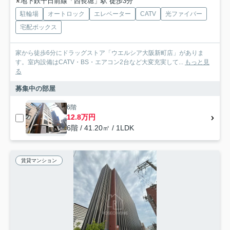
地下鉄千日前線「西長堀」駅 徒歩3分
駐輪場
オートロック
エレベーター
CATV
光ファイバー
宅配ボックス
家から徒歩6分にドラッグストア「ウエルシア大阪新町店」がありま
す。室内設備はCATV・BS・エアコン2台など大変充実して...
もっと見
る
募集中の部屋
6階
12.8万円
6階 / 41.20㎡ / 1LDK
賃貸マンション