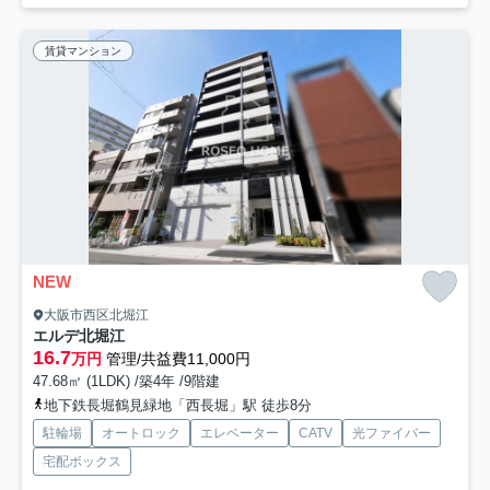
賃貸マンション
NEW
大阪市西区北堀江
エルデ北堀江
16.7
万円
管理/共益費11,000円
47.68㎡ (1LDK) /築4年 /9階建
地下鉄長堀鶴見緑地「西長堀」駅 徒歩8分
駐輪場
オートロック
エレベーター
CATV
光ファイバー
宅配ボックス