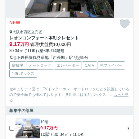
NEW
大阪市西区立売堀
レオンコンフォート本町クレセント
9.17
万円
管理/共益費10,000円
30.34㎡ (1LDK) /築6年 /14階建
地下鉄長堀鶴見緑地「西長堀」駅 徒歩9分
駐輪場
オートロック
エレベーター
CATV
光ファイバー
宅配ボックス
セキュリティ面は、TVインターホン・オートロックなどを設置している
ので安全面でも優れております。共用部には宅配ボックス・...
もっと見
る
募集中の部屋
10階
9.17万円
10階 / 30.34㎡ / 1LDK