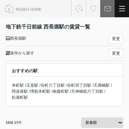
地下鉄千日前線 西長堀駅の賃貸一覧
西長堀駅
変更
条件から探す
変更
おすすめの駅
本町駅
/
玉造駅
/
谷町六丁目駅
/
谷町四丁目駅
/
天満橋駅
/
阿波座駅
/
堺筋本町駅
/
南森町駅
/
天神橋筋六丁目駅
/
松屋町駅
15
棟
17
件