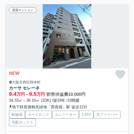
賃貸マンション
NEW
大阪市西区靱本町
カーサ セレーネ
9.4
9.5
万円～
万円
管理/共益費10,000円
34.33㎡～36.10㎡ (1DK) /築19年 /10階建
地下鉄長堀鶴見緑地「西長堀」駅 徒歩12分
駐輪場
オートロック
エレベーター
CATV
光ファイバー
宅配ボックス