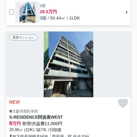
3階
18.5万円
3階 / 50.44㎡ / 1LDK
賃貸マンション
NEW
大阪市西区本田
S-RESIDENCE阿波座WEST
9
万円
管理/共益費11,000円
28.88㎡ (1DK) /築7年 /15階建
地下鉄長堀鶴見緑地「西長堀」駅 徒歩10分