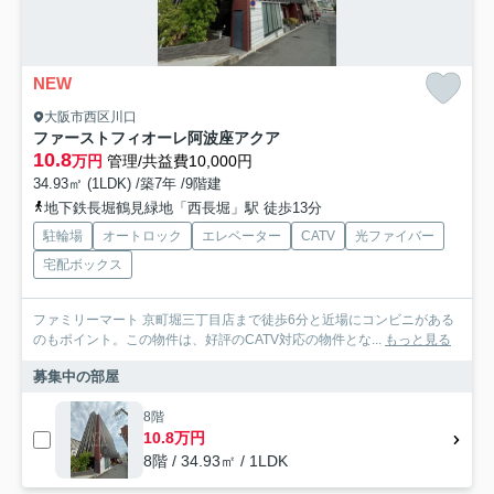
NEW
大阪市西区川口
ファーストフィオーレ阿波座アクア
10.8
万円
管理/共益費10,000円
34.93㎡ (1LDK) /築7年 /9階建
地下鉄長堀鶴見緑地「西長堀」駅 徒歩13分
駐輪場
オートロック
エレベーター
CATV
光ファイバー
宅配ボックス
ファミリーマート 京町堀三丁目店まで徒歩6分と近場にコンビニがある
のもポイント。この物件は、好評のCATV対応の物件とな...
もっと見る
募集中の部屋
8階
10.8万円
8階 / 34.93㎡ / 1LDK