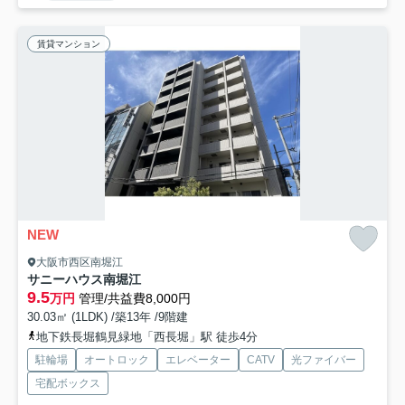
賃貸マンション
NEW
大阪市西区南堀江
サニーハウス南堀江
9.5
万円
管理/共益費8,000円
30.03㎡ (1LDK) /築13年 /9階建
地下鉄長堀鶴見緑地「西長堀」駅 徒歩4分
駐輪場
オートロック
エレベーター
CATV
光ファイバー
宅配ボックス