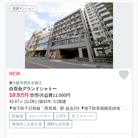
賃貸マンション
NEW
大阪市西区北堀江
白百合グランドシャトー
10.5
万円
管理/共益費11,000円
43.07㎡ (1LDK) /築42年 /11階建
地下鉄千日前線「西長堀」駅 徒歩2分
地下鉄長堀鶴見緑地「西長堀」駅 徒歩5分
駐輪場
エレベーター
CATV
光ファイバー
敷地内ごみ置き場
閑静な住宅地