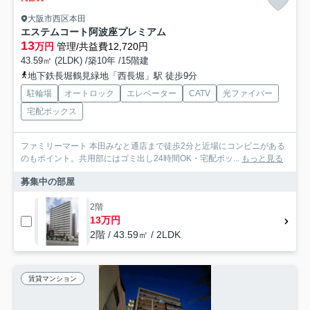
大阪市西区本田
エステムコート阿波座プレミアム
13
万円
管理/共益費12,720円
43.59㎡ (2LDK) /築10年 /15階建
地下鉄長堀鶴見緑地「西長堀」駅 徒歩9分
駐輪場
オートロック
エレベーター
CATV
光ファイバー
宅配ボックス
ファミリーマート 本田みなと通店まで徒歩2分と近場にコンビニがある
のもポイント。共用部にはゴミ出し24時間OK・宅配ボッ...
もっと見る
募集中の部屋
2階
13万円
2階 / 43.59㎡ / 2LDK
賃貸マンション