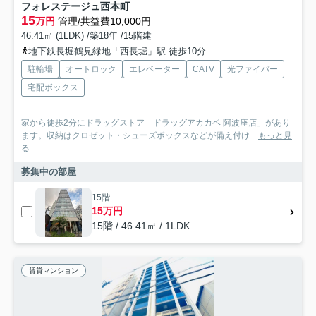
フォレステージュ西本町
15
万円
管理/共益費10,000円
46.41㎡ (1LDK) /築18年 /15階建
地下鉄長堀鶴見緑地「西長堀」駅 徒歩10分
駐輪場
オートロック
エレベーター
CATV
光ファイバー
宅配ボックス
家から徒歩2分にドラッグストア「ドラッグアカカベ 阿波座店」があり
ます。収納はクロゼット・シューズボックスなどが備え付け...
もっと見
る
募集中の部屋
15階
15万円
15階 / 46.41㎡ / 1LDK
賃貸マンション