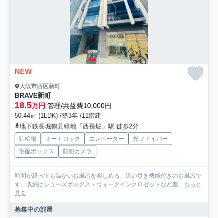
NEW
大阪市西区新町
BRAVE新町
18.5
万円
管理/共益費10,000円
50.44㎡ (1LDK) /築3年 /11階建
地下鉄長堀鶴見緑地「西長堀」駅 徒歩2分
駐輪場
オートロック
エレベーター
光ファイバー
宅配ボックス
防犯カメラ
時間が経っても温かいお風呂を楽しめる、追い焚き機能付きのお風呂で
す。収納はシューズボックス・ウォークインクロゼットなど豊...
もっと
見る
募集中の部屋