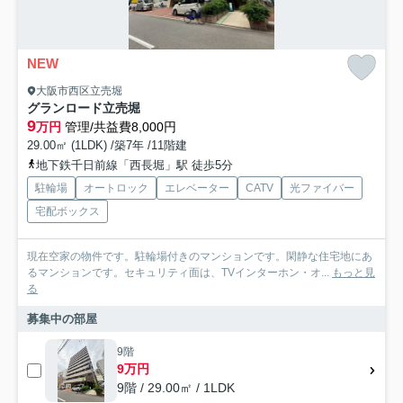
NEW
大阪市西区立売堀
グランロード立売堀
9
万円
管理/共益費8,000円
29.00㎡ (1LDK) /築7年 /11階建
地下鉄千日前線「西長堀」駅 徒歩5分
駐輪場
オートロック
エレベーター
CATV
光ファイバー
宅配ボックス
現在空家の物件です。駐輪場付きのマンションです。閑静な住宅地にあ
るマンションです。セキュリティ面は、TVインターホン・オ...
もっと見
る
募集中の部屋
9階
9万円
9階 / 29.00㎡ / 1LDK