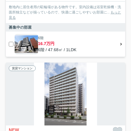
敷地内に居住者用の駐輪場がある物件です。室内設備は浴室乾燥機・洗
面所独立などが揃っているので、快適に過ごしやすいお部屋に...
もっと
見る
募集中の部屋
6階
16.7万円
6階 / 47.68㎡ / 1LDK
賃貸マンション
NEW